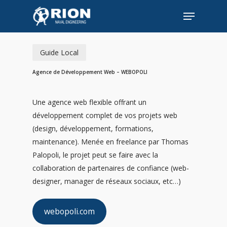
Skip
Menu
to
Close
main
Menu
content
Guide Local
Agence de Développement Web – WEBOPOLI
Une agence web flexible offrant un
développement complet de vos projets web
(design, développement, formations,
maintenance). Menée en freelance par Thomas
Palopoli, le projet peut se faire avec la
collaboration de partenaires de confiance (web-
designer, manager de réseaux sociaux, etc…)
webopoli.com