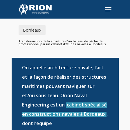
Skip
Menu
to
Close
main
Menu
content
Bordeaux
Transformation de la structure d’un bateau de pêche de
professionnel par un cabinet d’études navales à Bordeaux
On appelle
architecture navale
, l’art
et la façon de réaliser des
structures
maritimes
pouvant naviguer sur
et/ou sous l’eau. Orion Naval
Engineering est un
cabinet spécialisé
en constructions navales à Bordeaux
,
dont l’équipe