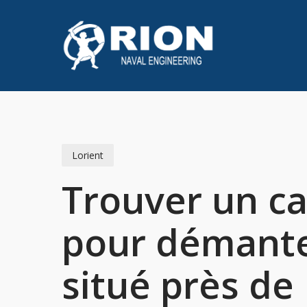
Skip
to
main
content
Lorient
Trouver un ca
pour démantel
situé près de