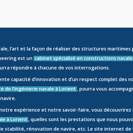
vale
, l’art et la façon de réaliser des
structures maritimes
ineering est un
cabinet spécialisé en constructions navale
rra répondre à chacune de vos interrogations.
ente capacité d’innovation et d’un respect complet des n
te de l’ingénierie navale à Lorient
, pourra vous accompag
 navire
.
 notre expérience et notre savoir-faire, vous découvrirez
le à Lorient
, quelles sont les prestations que nous pouv
e stabilité
,
rénovation de navire
, etc. Le site internet d