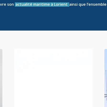
ivre son
actualité maritime à Lorient
ainsi que l’ensembl