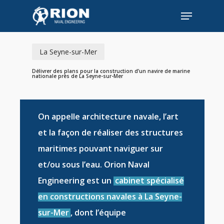
Skip
Menu
to
Close
main
Menu
content
La Seyne-sur-Mer
Délivrer des plans pour la construction d’un navire de marine
nationale près de La Seyne-sur-Mer
On appelle
architecture navale
, l’art
et la façon de réaliser des
structures
maritimes
pouvant naviguer sur
et/ou sous l’eau. Orion Naval
Engineering est un
cabinet spécialisé
en constructions navales à La Seyne-
sur-Mer
, dont l’équipe