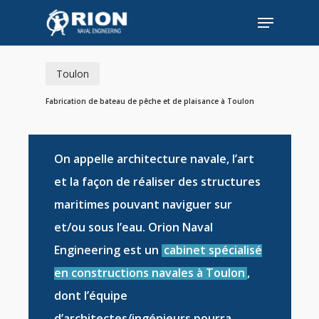
Skip
Menu
to
Close
main
Menu
content
Toulon
Fabrication de bateau de pêche et de plaisance à Toulon
On appelle
architecture navale
, l’art
et la façon de réaliser des
structures
maritimes
pouvant naviguer sur
et/ou sous l’eau. Orion Naval
Engineering est un
cabinet spécialisé
en constructions navales à Toulon
,
dont l’équipe
d’
architectes/ingénieurs
pourra