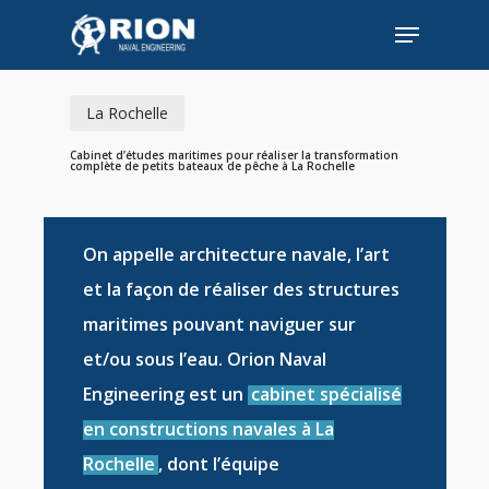
Skip
Menu
to
Close
main
Menu
content
La Rochelle
Cabinet d’études maritimes pour réaliser la transformation
complète de petits bateaux de pêche à La Rochelle
On appelle
architecture navale
, l’art
et la façon de réaliser des
structures
maritimes
pouvant naviguer sur
et/ou sous l’eau. Orion Naval
Engineering est un
cabinet spécialisé
en constructions navales à La
Rochelle
, dont l’équipe