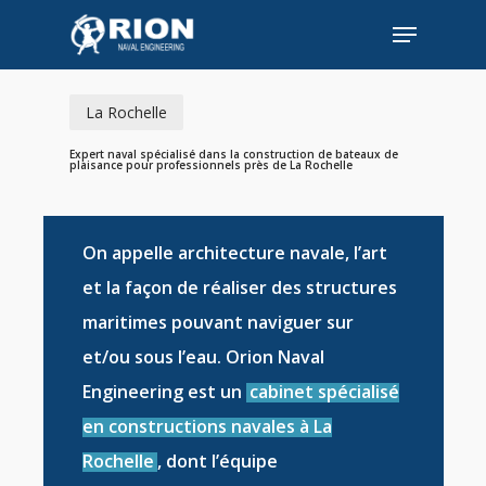
Skip
Menu
to
Close
main
Menu
content
La Rochelle
Expert naval spécialisé dans la construction de bateaux de
plaisance pour professionnels près de La Rochelle
On appelle
architecture navale
, l’art
et la façon de réaliser des
structures
maritimes
pouvant naviguer sur
et/ou sous l’eau. Orion Naval
Engineering est un
cabinet spécialisé
en constructions navales à La
Rochelle
, dont l’équipe